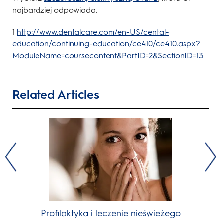
najbardziej odpowiada.
1
http://www.dentalcare.com/en-US/dental-
education/continuing-education/ce410/ce410.aspx?
ModuleName=coursecontent&PartID=2&SectionID=13
Related Articles
Profilaktyka i leczenie nieświeżego