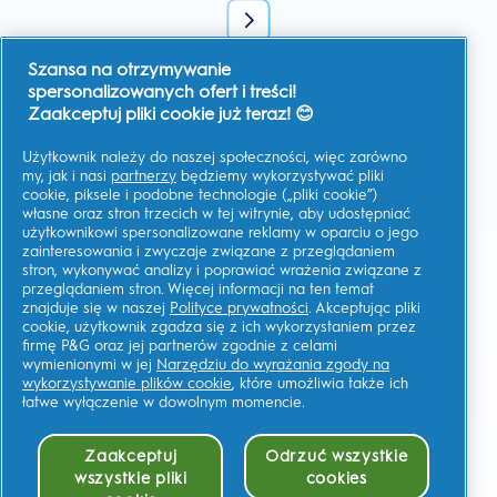
Szansa na otrzymywanie
Wyrażam zgodę na otrzymywanie spersonalizowanej
komunikacji na temat ofert, aktualności i innych inicjatyw
spersonalizowanych ofert i treści!
promocyjnych od Oral-B i innych
marek P&G
za pośrednictwem
Zaakceptuj pliki cookie już teraz! 😊
poczty elektronicznej i kanałów komunikacji online. W każdej
chwili mogę
zrezygnować z subskrypcji.
Użytkownik należy do naszej społeczności, więc zarówno
Firma Procter & Gamble, jako administrator danych, będzie
przetwarzać Twoje dane, aby umożliwić Ci rejestrację na tej
my, jak i nasi
partnerzy
będziemy wykorzystywać pliki
stronie, korzystanie z usług, a także, zależnie od udzielonej
cookie, piksele i podobne technologie („pliki cookie”)
zgody, wysyłać wiadomości marketingowe, w tym
własne oraz stron trzecich w tej witrynie, aby udostępniać
spersonalizowane reklamy w mediach online.
Dowiedz się
więcej
.
użytkownikowi spersonalizowane reklamy w oparciu o jego
zainteresowania i zwyczaje związane z przeglądaniem
Aby uzyskać więcej informacji na temat przetwarzania Twoich
stron, wykonywać analizy i poprawiać wrażenia związane z
danych osobowych i praw do prywatności, przeczytaj więcej
tutaj
lub zapoznaj się z naszą pełną
Polityką ochrony
przeglądaniem stron. Więcej informacji na ten temat
Prywatność
.
znajduje się w naszej
Polityce prywatności
. Akceptując pliki
cookie, użytkownik zgadza się z ich wykorzystaniem przez
Musisz mieć co najmniej 18 lat oraz
wyrazić zgodę na nasz
firmę P&G oraz jej partnerów zgodnie z celami
Regulamin
.
wymienionymi w jej
Narzędziu do wyrażania zgody na
wykorzystywanie plików cookie
, które umożliwia także ich
łatwe wyłączenie w dowolnym momencie.
Moje Dane
Regulamin
Zaakceptuj
Odrzuć wszystkie
Prywatność
wszystkie pliki
cookies
Reklamy oparte na