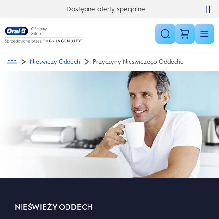
Skip Navigation
Dostępne oferty specjalne
Nieswiezy Oddech
Przyczyny Nieswiezego Oddechu
NIEŚWIEŻY ODDECH