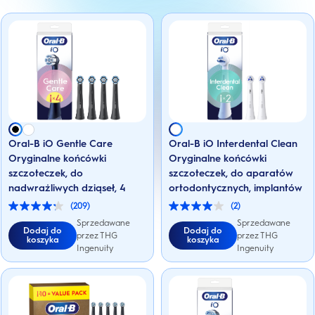
Oral-B iO Gentle Care
Oral-B iO Interdental Clean
Oryginalne końcówki
Oryginalne końcówki
szczoteczek, do
szczoteczek, do aparatów
nadwrażliwych dziąseł, 4
ortodontycznych, implantów
(209)
(2)
4.2
4.0
na
na
Sprzedawane
Sprzedawane
Dodaj do
Dodaj do
5
5
przez THG
przez THG
koszyka
koszyka
gwiazdek.
gwiazdek.
Ingenuity
Ingenuity
209
2
Recenzji
Recenzji