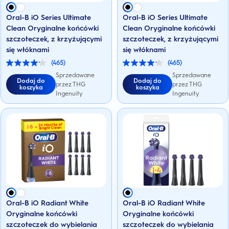
Oral-B iO Series Ultimate
Oral-B iO Series Ultimate
Clean Oryginalne końcówki
Clean Oryginalne końcówki
szczoteczek, z krzyżującymi
szczoteczek, z krzyżującymi
się włóknami
się włóknami
(465)
(465)
4.1
4.1
na
na
Sprzedawane
Sprzedawane
Dodaj do
Dodaj do
5
5
przez THG
przez THG
koszyka
koszyka
gwiazdek.
gwiazdek.
Ingenuity
Ingenuity
465
465
Recenzji
Recenzji
Oral-B iO Radiant White
Oral-B iO Radiant White
Oryginalne końcówki
Oryginalne końcówki
szczoteczek do wybielania
szczoteczek do wybielania