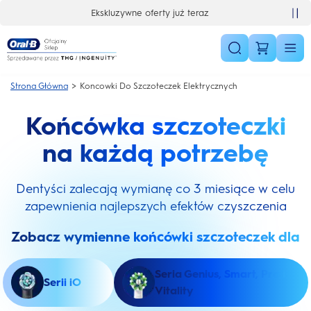
Skip Navigation
Ekskluzywne oferty już teraz
Strona Główna
Koncowki Do Szczoteczek Elektrycznych
Końcówka szczoteczki
na każdą potrzebę
Dentyści zalecają wymianę co 3 miesiące w celu
zapewnienia najlepszych efektów czyszczenia
Zobacz wymienne końcówki szczoteczek dla
Seria Genius, Smart, Pro i
Serii iO
Vitality