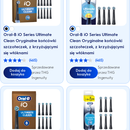
Oral-B iO Series Ultimate
Oral-B iO Series Ultimate
Clean Oryginalne końcówki
Clean Oryginalne końcówki
szczoteczek, z krzyżującymi
szczoteczek, z krzyżującymi
się włóknami
się włóknami
(465)
(465)
4.1
4.1
na
na
Sprzedawane
Sprzedawane
Dodaj do
Dodaj do
5
5
przez THG
przez THG
koszyka
koszyka
gwiazdek.
gwiazdek.
Ingenuity
Ingenuity
465
465
Recenzji
Recenzji