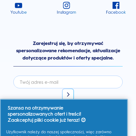
Youtube
Instagram
Facebook
Zarejestruj się, by otrzymywać
spersonalizowane rekomendacje, aktualizacje
dotyczące produktów i oferty specjalne.
Szansa na otrzymywanie
Wyrażam zgodę na otrzymywanie spersonalizowanej
komunikacji na temat ofert, aktualności i innych inicjatyw
spersonalizowanych ofert i treści!
promocyjnych od Oral-B i innych
marek P&G
za pośrednictwem
Zaakceptuj pliki cookie już teraz! 😊
poczty elektronicznej i kanałów komunikacji online. W każdej
chwili mogę
zrezygnować z subskrypcji.
Użytkownik należy do naszej społeczności, więc zarówno
Firma Procter & Gamble, jako administrator danych, będzie